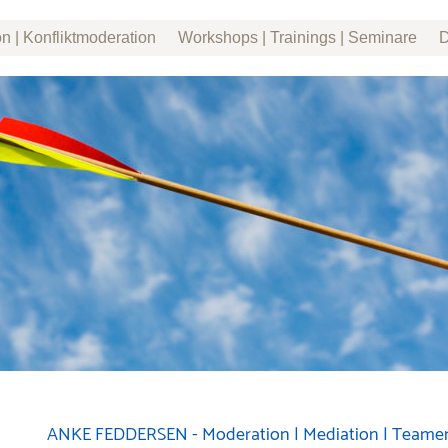
n | Konfliktmoderation
Workshops | Trainings | Seminare
D
ANKE FEDDERSEN - Moderation | Mediation | Teame