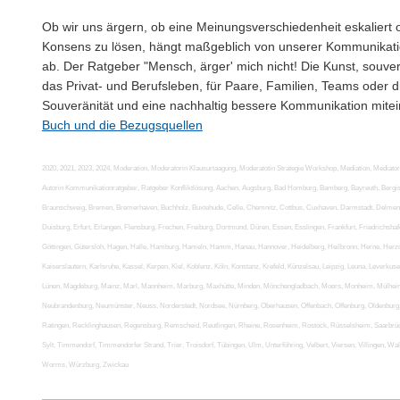
Ob wir uns ärgern, ob eine Meinungsverschiedenheit eskaliert o
Konsens zu lösen, hängt maßgeblich von unserer Kommunikat
ab.
Der Ratgeber "Mensch, ärger' mich nicht! Die Kunst, souverän
das Privat- und Berufsleben, für Paare, Familien, Teams oder 
Souveränität und eine nachhaltig bessere Kommunikation mite
Buch und die Bezugsquellen
2020, 2021, 2023, 2024, Moderation, Moderatorin Klausurtaagung, Moderatotin Strategie Workshop, Mediation, Mediator
Autorin Kommunikationratgeber, Ratgeber Konfliktlösung, Aachen, Augsburg, Bad Homburg, Bamberg, Bayreuth, Bergisc
Braunschweig, Bremen, Bremerhaven, Buchholz, Buxtehude, Celle, Chemnitz, Cottbus, Cuxhaven, Darmstadt, Delmenh
Duisburg, Erfurt, Erlangen, Flensburg, Frechen, Freiburg, Dortmund, Düren, Essen, Esslingen, Frankfurt, Friedrichshaf
Göttingen, Gütersloh, Hagen, Halle, Hamburg, Hameln, Hamm, Hanau, Hannover, Heidelberg, Heilbronn, Herne, Herzoge
Kaiserslautern, Karlsruhe, Kassel, Kerpen, Kiel, Koblenz, Köln, Konstanz, Krefeld, Künzelsau, Leipzig, Leuna, Leverkus
Lünen, Magdeburg, Mainz, Marl, Mannheim, Marburg, Maxhütte, Minden, Mönchengladbach, Moers, Monheim, Mülheim
Neubrandenburg, Neumünster, Neuss, Norderstedt, Nordsee, Nürnberg, Oberhausen, Offenbach, Offenburg, Oldenburg,
Ratingen, Recklinghausen, Regensburg, Remscheid, Reutlingen, Rheine, Rosenheim, Rostock, Rüsselsheim, Saarbrücken
Sylt, Timmendorf, Timmendorfer Strand, Trier, Troisdorf, Tübingen, Ulm, Unterföhring, Velbert, Viersen, Villingen, 
Worms, Würzburg, Zwickau