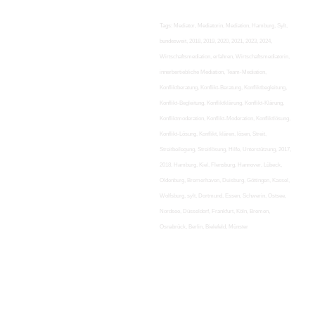
Tags: Mediator, Mediatorin, Mediation, Hamburg, Sylt,
bundesweit, 2018, 2019, 2020, 2021, 2023, 2024,
Wirtschaftsmediation, erfahren, Wirtschaftsmediatorin,
innerbertiebliche Mediation, Team-Mediation,
Konfliktberatung, Konflikt-Beratung, Konfliktbegleitung,
Konflikt-Begleitung, Konfliktklärung, Konflikt-Klärung,
Konfliktmoderation, Konflikt-Moderation, Konfliktlösung,
Konflikt-Lösung, Konflikt, klären, lösen, Streit,
Streitbeilegung, Streitlösung, Hilfe, Unterstützung, 2017,
2018, Hamburg, Kiel, Flensburg, Hannover, Lübeck,
Oldenburg, Bremerhaven, Duisburg, Göttingen, Kassel,
Wolfsburg, sylt, Dortmund, Essen, Schwerin, Ostsee,
Nordsee, Düsseldorf, Frankfurt, Köln, Bremen,
Osnabrück, Berlin, Bielefeld, Münster