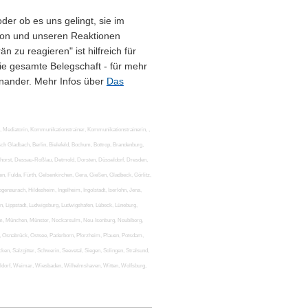
der ob es uns gelingt, sie im
ion und unseren Reaktionen
 zu reagieren" ist hilfreich für
die gesamte Belegschaft - für mehr
inander.
Mehr Infos über
Das
, Mediatorin, Kommunikationstrainer, Kommunikationstrainerin, ,
h Gladbach, Berlin, Bielefeld, Bochum, Bottrop, Brandenburg,
orst, Dessau-Roßlau, Detmold, Dorsten, Düsseldorf, Dresden,
en, Fulda, Fürth, Gelsenkirchen, Gera, Gießen, Gladbeck, Görlitz,
naurach, Hildesheim, Ingelheim, Ingolstadt, Iserlohn, Jena,
en, Lippstadt, Ludwigsburg, Ludwigshafen, Lübeck, Lüneburg,
, München, Münster, Neckarsulm, Neu-Isenburg, Neubiberg,
 Osnabrück, Ostsee, Paderborn, Pforzheim, Plauen, Potsdam,
, Salzgitter, Schwerin, Seevetal, Siegen, Solingen, Stralsund,
Walldorf, Weimar, Wiesbaden, Wilhelmshaven, Witten, Wolfsburg,