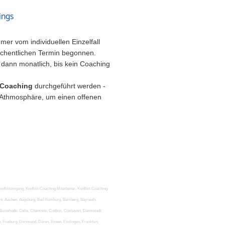
ings
r vom individuellen Einzelfall
öchentlichen Termin begonnen.
 dann monatlich, bis kein Coaching
e-Coaching
durchgeführt werden -
e Athmosphäre, um einen offenen
onfliktumgang, Konflikt-Coaching Mitarbeiter, Konflikt-Coaching
ment, Aachen, Augsburg, Bad Homburg, Bamberg, Bayreuth,
 Buxtehude, Celle, Chemnitz, Cottbus, Cuxhaven, Darmstadt,
 Freiburg, Dortmund, Düren, Essen, Esslingen, Frankfurt,