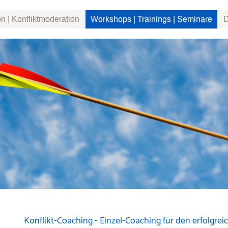
n | Konfliktmoderation
Workshops | Trainings | Seminare
D
Konflikt-Coaching - Einzel-Coaching für den erfolgre