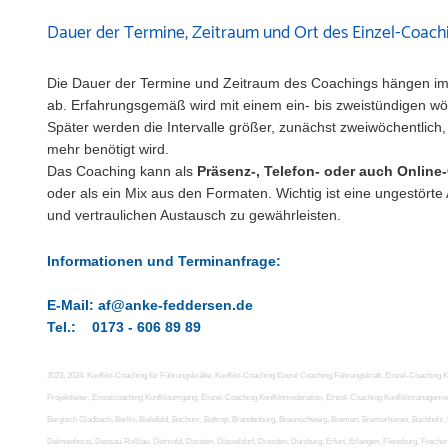
Dauer der Termine, Zeitraum und Ort des Einzel-Coach
Die Dauer der Termine und Zeitraum des Coachings hängen imme
ab. Erfahrungsgemäß wird mit einem ein- bis zweistündigen w
Später werden die Intervalle größer, zunächst zweiwöchentlich,
mehr benötigt wird.
Das Coaching kann als
Präsenz-, Telefon- oder auch Onlin
oder als ein Mix aus den Formaten.
Wichtig ist eine ungestört
und vertraulichen Austausch zu gewährleisten.
Informationen und Terminanfrage:
E-Mail: af@anke-feddersen.de
Tel.: 0173 - 606 89 89
2023, 2024, Konflikt-Coaching für Führungskräfte, Konflikt-Coaching Einzel Coaching Führungskraft, Einzel-Coaching K
Projektleiter, Einzelcoaching Konfliktumgang, Einzel-Coaching Konfliktmoderation, Einzel-Coaching Konfliktmanage
Bergisch Gladbach, Berlin, Bielefeld, Bochum, Bottrop, Brandenburg, Braunschweig, Bremen, Bremerhaven, Buchholz,
Delmenhorst, Dessau-Roßlau, Detmold, Dorsten, Düsseldorf, Dresden, Duisburg, Erfurt, Erlangen, Flensburg, Frechen,