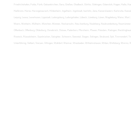
Friedrichshafen, Fulda, Fürth, Gelsenkirchen, Gera, Gießen, Gladbeck, Görlitz, Göttingen, Gütersloh, Hagen, Halle
Heilbronn, Herne, Herzogenaurach, Hildesheim, Ingelheim, Ingolstadt, Iserlohn, Jena, Kaiserslautern, Karlsruhe, Kassel
Leipzig, Leuna, Leverkusen, Lippstadt, Ludwigsburg, Ludwigshafen, Lübeck, Lüneburg, Lünen, Magdeburg, Mainz, Mar
Moers, Monheim, Mülheim, München, Münster, Neckarsulm, Neu-Isenburg, Neubiberg, Neubrandenburg, Neumünster, 
Offenbach, Offenburg, Oldenburg, Osnabrück, Ostsee, Paderborn, Pforzheim, Plauen, Potsdam, Ratingen, Recklingha
Rostock, Rüsselsheim, Saarbrücken, Salzgitter, Schwerin, Seevetal, Siegen, Solingen, Stralsund, Sylt, Timmendorf, Ti
Unterföhring, Velbert, Viersen, Villingen, Walldorf, Weimar, Wiesbaden, Wilhelmshaven, Witten, Wolfsburg, Worms,