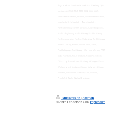
Tags: Mediator, Mediatorin, Mediation, Hamburg, Sylt,
bundesweit, 2018, 2019, 2020, 2021, 2023, 2024,
Wirtschaftsmediation, erfahren, Wirtschaftsmediatorin,
innerbertiebliche Mediation, Team-Mediation,
Konfliktberatung, Konflikt-Beratung, Konfliktbegleitung,
Konflikt-Begleitung, Konfliktklärung, Konflikt-Klärung,
Konfliktmoderation, Konflikt-Moderation, Konfliktlösung,
Konflikt-Lösung, Konflikt, klären, lösen, Streit,
Streitbeilegung, Streitlösung, Hilfe, Unterstützung, 2017,
2018, Hamburg, Kiel, Flensburg, Hannover, Lübeck,
Oldenburg, Bremerhaven, Duisburg, Göttingen, Kassel,
Wolfsburg, sylt, Dortmund, Essen, Schwerin, Ostsee,
Nordsee, Düsseldorf, Frankfurt, Köln, Bremen,
Osnabrück, Berlin, Bielefeld, Münster
Druckversion
|
Sitemap
© Anke Feddersen GbR
Impressum