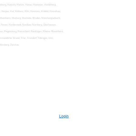
, Hamburg, Hameln, Hamm, Hanau, Hannover, Heidelberg,
, Kerpen, Kiel, Koblenz, Köln, Konstanz, Krefeld, Künzelsau,
l, Mannheim, Marburg, Maxhütte, Minden, Mönchengladbach,
Neuss, Norderstedt, Nordsee, Nürnberg, Oberhausen,
usen, Regensburg, Remscheid, Reutlingen, Rheine, Rosenheim,
mmendorfer Strand, Trier, Troisdorf, Tübingen, Ulm,
 Würzburg, Zwickau
Login